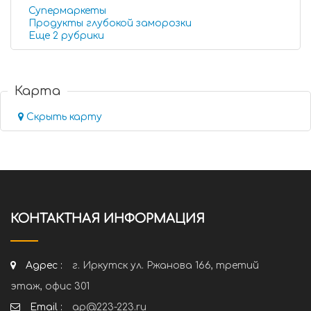
Супермаркеты
Продукты глубокой заморозки
Еще 2 рубрики
Карта
Скрыть карту
КОНТАКТНАЯ ИНФОРМАЦИЯ
Адрес :
г. Иркутск ул. Ржанова 166, третий
этаж, офис 301
Email :
ap@223-223.ru