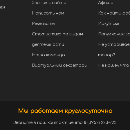
Звонок с сайта
Афиша
тр)
Написать нам
Как найти ра
Реквизиты
Иркутске
Статистика по видам
Популярные з
деятельности
Не устраивае
Наша команда
товар?
Виртуальный секретарь
Не нашел что 
Мы работаем круглосуточно
Звоните в наш контакт центр 8 (3952) 223-223