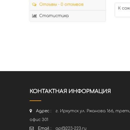
Отзывы - 0 отзывов
К сож
Статистика
КОНТАКТНАЯ ИНФОРМАЦИЯ
Адрес :
г. Иркутск ул. Ржанова 166, трет
офис 301
Email :
ap@223-223.ru