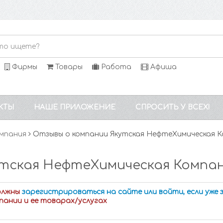
Фирмы
Товары
Работа
Афиша
КТЫ
НАШЕ ПРИЛОЖЕНИЕ
СПРОСИТЬ У ВСЕХ!
омпания
Отзывы о компании Якутская НефтеХимическая 
утская НефтеХимическая Компан
олжны
зарегистрироваться на сайте или войти, если уже
пании и ее товарах/услугах