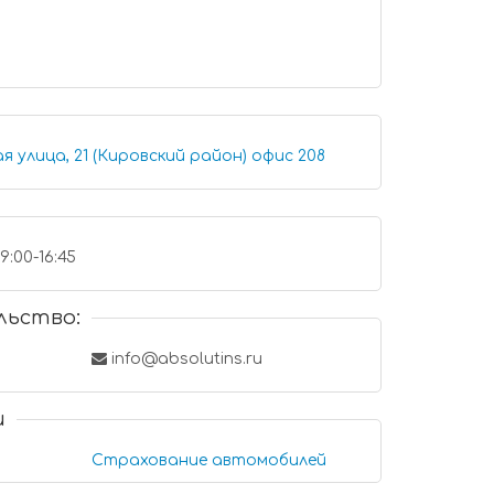
Иркутск, Партизанская улица, 21 (Кировский район) офис 208
9:00-16:45
льство:
info@absolutins.ru
и
Страхование автомобилей