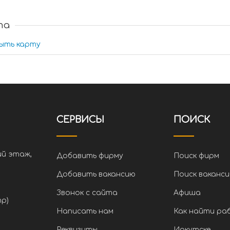
та
ыть карту
СЕРВИСЫ
ПОИСК
ий этаж,
Добавить фирму
Поиск фирм
Добавить вакансию
Поиск ваканси
Звонок с сайта
Афиша
тр)
Написать нам
Как найти ра
Реквизиты
Иркутске