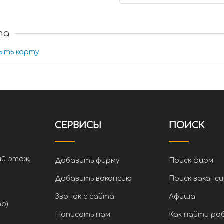
та
ыть карту
СЕРВИСЫ
ПОИСК
ий этаж,
Добавить фирму
Поиск фирм
Добавить вакансию
Поиск ваканси
Звонок с сайта
Афиша
тр)
Написать нам
Как найти ра