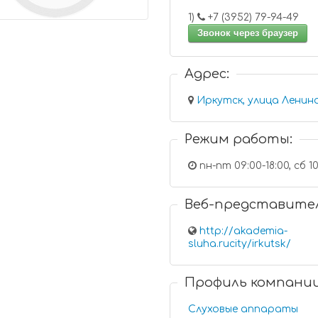
1)
+7 (3952) 79-94-49
Звонок через браузер
Адрес:
Иркутск, улица Ленина
Режим работы:
пн-пт 09:00-18:00, сб 10
Веб-представите
http://akademia-
sluha.rucity/irkutsk/
Профиль компани
Слуховые аппараты