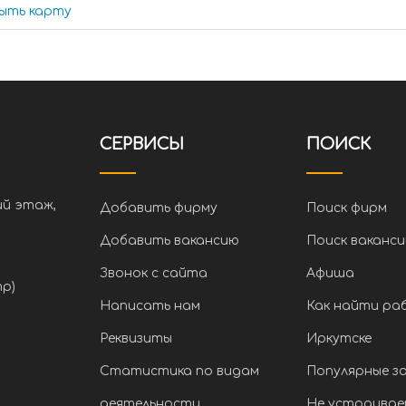
ыть карту
СЕРВИСЫ
ПОИСК
ий этаж,
Добавить фирму
Поиск фирм
Добавить вакансию
Поиск ваканси
Звонок с сайта
Афиша
тр)
Написать нам
Как найти ра
Реквизиты
Иркутске
Статистика по видам
Популярные з
деятельности
Не устраивае