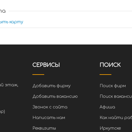
та
ыть карту
СЕРВИСЫ
ПОИСК
ий этаж,
Добавить фирму
Поиск фирм
Добавить вакансию
Поиск ваканси
Звонок с сайта
Афиша
тр)
Написать нам
Как найти ра
Реквизиты
Иркутске