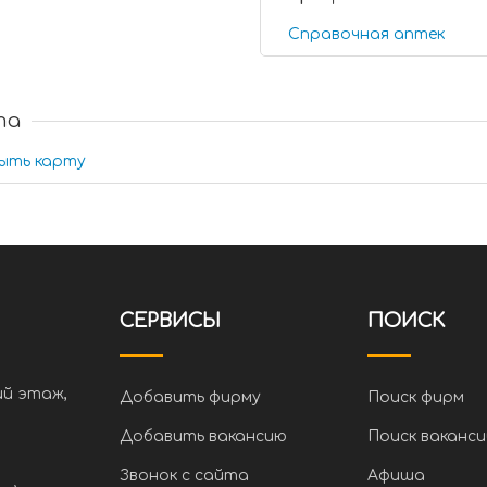
Справочная аптек
та
ыть карту
СЕРВИСЫ
ПОИСК
ий этаж,
Добавить фирму
Поиск фирм
Добавить вакансию
Поиск ваканси
Звонок с сайта
Афиша