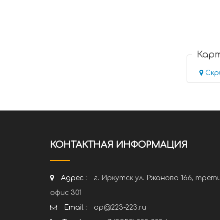
Кар
Скр
КОНТАКТНАЯ ИНФОРМАЦИЯ
Адрес :
г. Иркутск ул. Ржанова 166, трет
офис 301
Email :
ap@223-223.ru