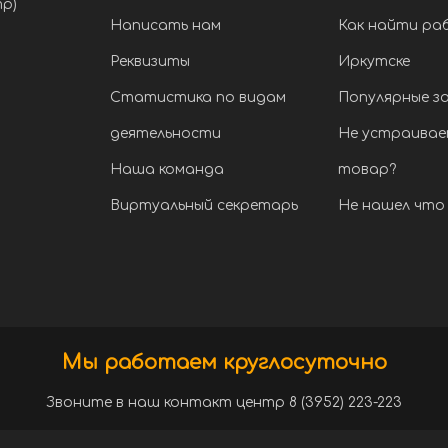
тр)
Написать нам
Как найти ра
Реквизиты
Иркутске
Статистика по видам
Популярные з
деятельности
Не устраивае
Наша команда
товар?
Виртуальный секретарь
Не нашел что 
Мы работаем круглосуточно
Звоните в наш контакт центр 8 (3952) 223-223