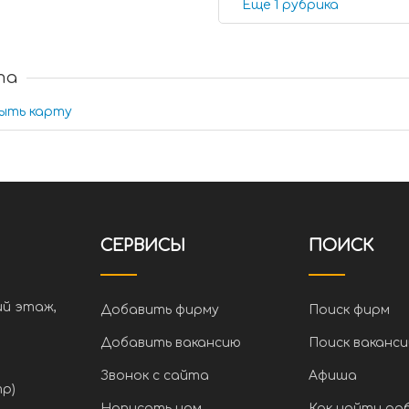
Еще 1 рубрика
та
ыть карту
СЕРВИСЫ
ПОИСК
ий этаж,
Добавить фирму
Поиск фирм
Добавить вакансию
Поиск ваканси
Звонок с сайта
Афиша
тр)
Написать нам
Как найти ра