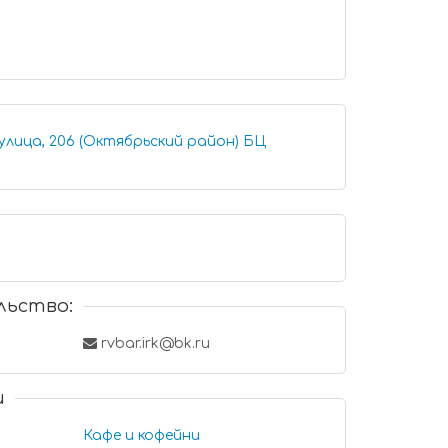
улица, 206 (Октябрьский район) БЦ
льство:
rvbar.irk@bk.ru
и
Кафе и кофейни