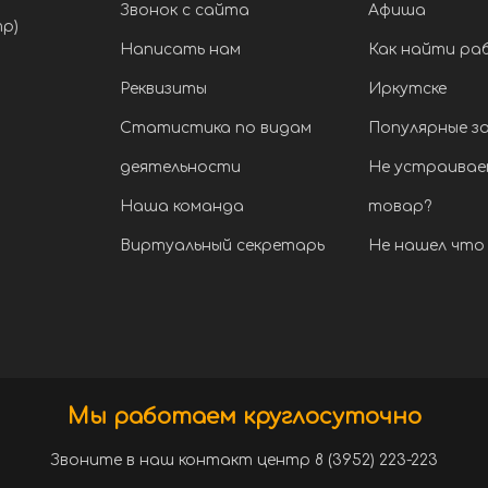
Звонок с сайта
Афиша
тр)
Написать нам
Как найти ра
Реквизиты
Иркутске
Статистика по видам
Популярные з
деятельности
Не устраивае
Наша команда
товар?
Виртуальный секретарь
Не нашел что 
Мы работаем круглосуточно
Звоните в наш контакт центр 8 (3952) 223-223