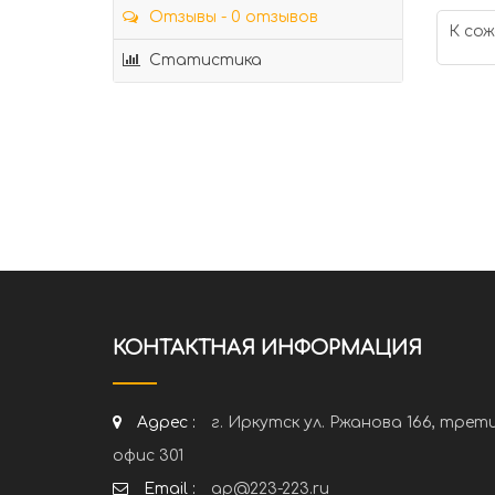
Отзывы - 0 отзывов
К сож
Статистика
КОНТАКТНАЯ ИНФОРМАЦИЯ
Адрес :
г. Иркутск ул. Ржанова 166, трет
офис 301
Email :
ap@223-223.ru