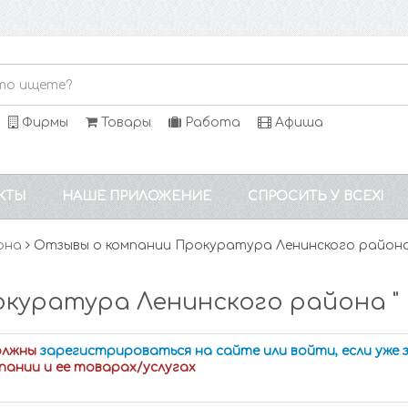
Фирмы
Товары
Работа
Афиша
КТЫ
НАШЕ ПРИЛОЖЕНИЕ
СПРОСИТЬ У ВСЕХ!
она
Отзывы о компании Прокуратура Ленинского район
куратура Ленинского района "
олжны
зарегистрироваться на сайте или войти, если уже
пании и ее товарах/услугах