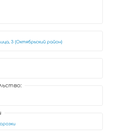
ица, 3 (Октябрьский район)
льство:
и
орозки