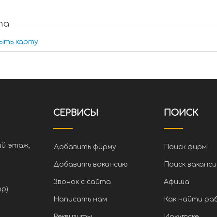
та
ыть карту
СЕРВИСЫ
ПОИСК
ий этаж,
Добавить фирму
Поиск фирм
Добавить вакансию
Поиск ваканси
Звонок с сайта
Афиша
тр)
Написать нам
Как найти ра
Реквизиты
Иркутске