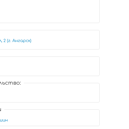
 2 (г. Ангарск)
льство:
и
шин