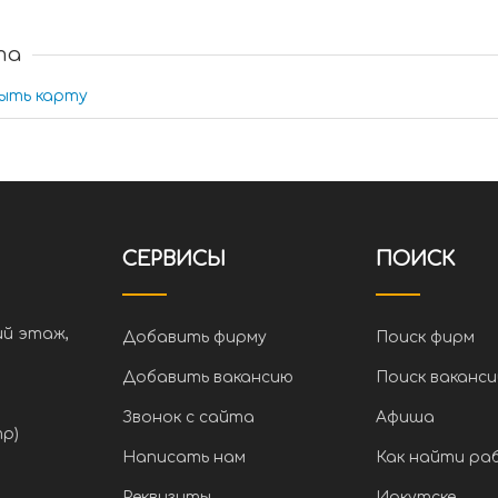
та
ыть карту
СЕРВИСЫ
ПОИСК
ий этаж,
Добавить фирму
Поиск фирм
Добавить вакансию
Поиск ваканси
Звонок с сайта
Афиша
тр)
Написать нам
Как найти ра
Реквизиты
Иркутске