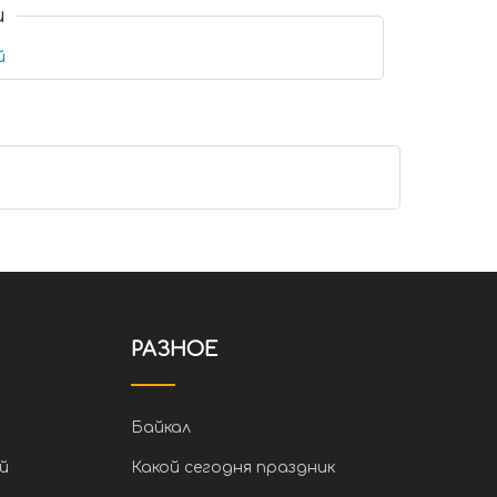
и
й
РАЗНОЕ
Байкал
й
Какой сегодня праздник