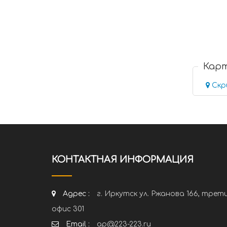
Кар
Скр
КОНТАКТНАЯ ИНФОРМАЦИЯ
Адрес :
г. Иркутск ул. Ржанова 166, трет
офис 301
Email :
ap@223-223.ru