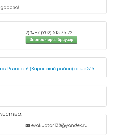
едорого!
2)
+7 (902) 515-75-22
Звонок через браузер
Иркутск, улица Степана Разина, 6 (Кировский район) офис 315
льство:
evakuator138@yandex.ru