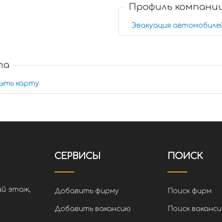
Профиль компани
Эвакуация автомобиле
та
ыть карту
СЕРВИСЫ
ПОИСК
ий этаж,
Добавить фирму
Поиск фирм
Добавить вакансию
Поиск ваканси