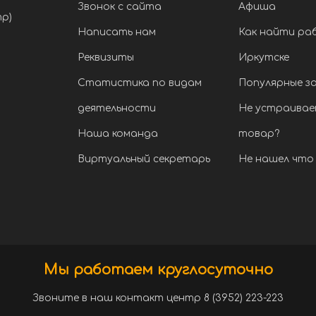
Звонок с сайта
Афиша
тр)
Написать нам
Как найти ра
Реквизиты
Иркутске
Статистика по видам
Популярные з
деятельности
Не устраивае
Наша команда
товар?
Виртуальный секретарь
Не нашел что 
Мы работаем круглосуточно
Звоните в наш контакт центр 8 (3952) 223-223