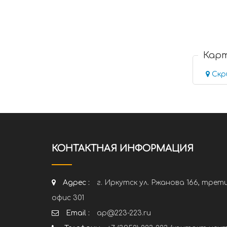
Кар
Скр
КОНТАКТНАЯ ИНФОРМАЦИЯ
Адрес :
г. Иркутск ул. Ржанова 166, трет
офис 301
Email :
ap@223-223.ru