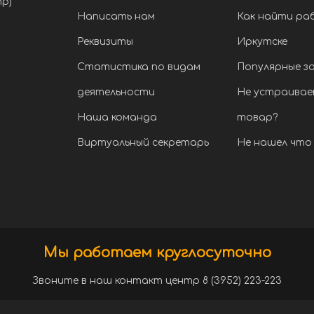
тр)
Написать нам
Как найти ра
Реквизиты
Иркутске
Статистика по видам
Популярные з
деятельности
Не устраивае
Наша команда
товар?
Виртуальный секретарь
Не нашел что 
Мы работаем круглосуточно
Звоните в наш контакт центр 8 (3952) 223-223