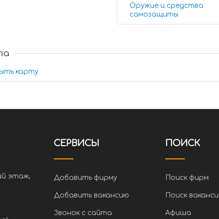
Оружие и средства
самозащиты
та
ыть карту
СЕРВИСЫ
ПОИСК
ий этаж,
Добавить фирму
Поиск фирм
Добавить вакансию
Поиск ваканси
Звонок с сайта
Афиша