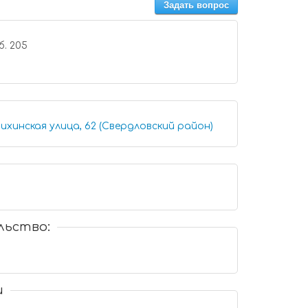
Задать вопрос
 42-00-00 доб. 205
ихинская улица, 62 (Свердловский район)
льство:
и