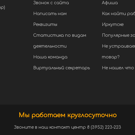
Звонок с сайта
Афиша
тр)
Написать нам
Как найти ра
Реквизиты
Иркутске
Статистика по видам
Популярные з
деятельности
Не устраивае
Наша команда
товар?
Виртуальный секретарь
Не нашел что 
Мы работаем круглосуточно
Звоните в наш контакт центр 8 (3952) 223-223