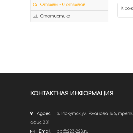
Отзывы - 0 отзывов
К сож
Статистика
КОНТАКТНАЯ ИНФОРМАЦИЯ
Адрес :
г. Иркутск ул. Ржанова 166, трет
офис 301
Email :
ap@223-223.ru