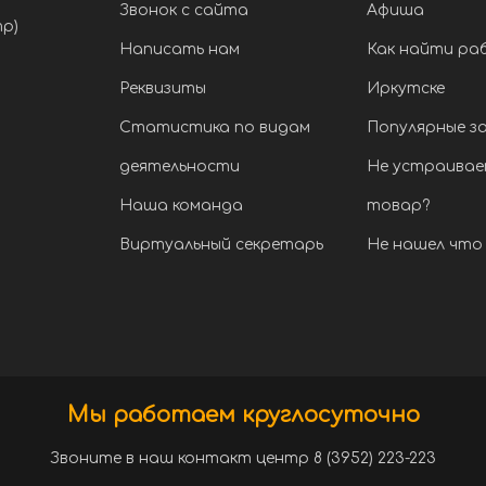
Звонок с сайта
Афиша
тр)
Написать нам
Как найти ра
Реквизиты
Иркутске
Статистика по видам
Популярные з
деятельности
Не устраивае
Наша команда
товар?
Виртуальный секретарь
Не нашел что 
Мы работаем круглосуточно
Звоните в наш контакт центр 8 (3952) 223-223