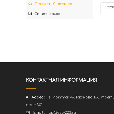
Отзывы - 0 отзывов
К сож
Статистика
КОНТАКТНАЯ ИНФОРМАЦИЯ
Адрес :
г. Иркутск ул. Ржанова 166, трет
офис 301
Email :
ap@223-223.ru