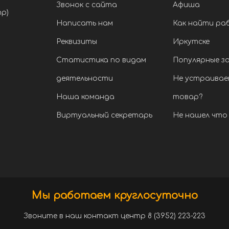
Звонок с сайта
Афиша
тр)
Написать нам
Как найти ра
Реквизиты
Иркутске
Статистика по видам
Популярные з
деятельности
Не устраивае
Наша команда
товар?
Виртуальный секретарь
Не нашел что 
Мы работаем круглосуточно
Звоните в наш контакт центр 8 (3952) 223-223