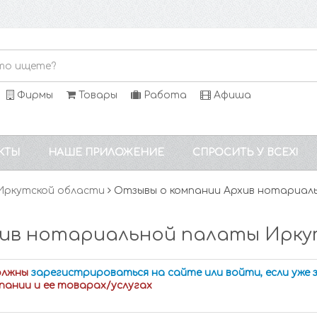
Фирмы
Товары
Работа
Афиша
КТЫ
НАШЕ ПРИЛОЖЕНИЕ
СПРОСИТЬ У ВСЕХ!
Иркутской области
Отзывы о компании Архив нотариал
хив нотариальной палаты Ирку
олжны
зарегистрироваться на сайте или войти, если уже
пании и ее товарах/услугах