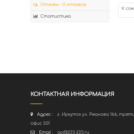
Отзывы - 0 отзывов
К сож
Статистика
КОНТАКТНАЯ ИНФОРМАЦИЯ
Адрес :
г. Иркутск ул. Ржанова 166, трет
офис 301
Email :
ap@223-223.ru