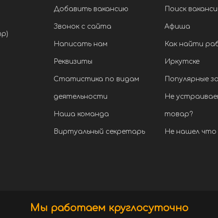
Добавить вакансию
Поиск ваканси
Звонок с сайта
Афиша
тр)
Написать нам
Как найти ра
Реквизиты
Иркутске
Статистика по видам
Популярные з
деятельности
Не устраивае
Наша команда
товар?
Виртуальный секретарь
Не нашел что 
Мы работаем круглосуточно