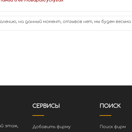
пании и ее товарах/услугах
алению, на данный момент, отзывов нет, мы будем весьма
СЕРВИСЫ
ПОИСК
ий этаж,
Добавить фирму
Поиск фирм