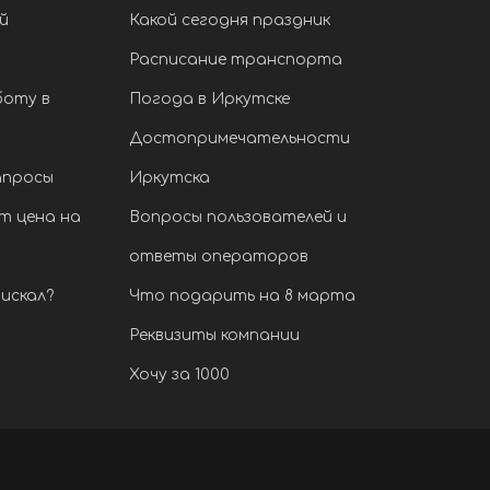
й
Какой сегодня праздник
Расписание транспорта
боту в
Погода в Иркутске
Достопримечательности
апросы
Иркутска
т цена на
Вопросы пользователей и
ответы операторов
искал?
Что подарить на 8 марта
Реквизиты компании
Хочу за 1000