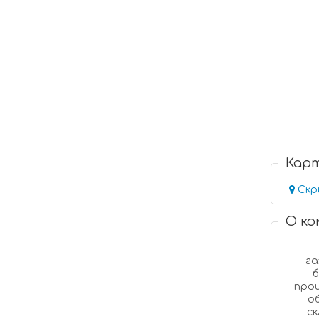
Кар
Скр
О к
газ
бл
производить 660м3 газобетонных 
объема г
скл