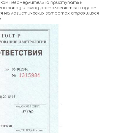
чикам незамедлительно приступать к
оящихся
.