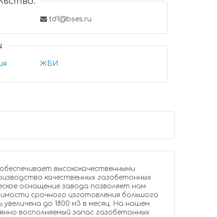
льство:
td1@bses.ru
и
ия
ЖБИ
бетонных