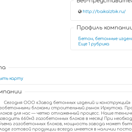
Веб-представите
http://baikalzbik.ru/
Профиль компани
Бетон, бетонные издел
Еще 1 рубрика
та
ыть карту
омпании
Сегодня ООО «Завод бетонных изделий и конструкций» обеспечивает высококачественными
обетонными блоками строительный рынок Иркутска. Производство качественных газобетонных
оков для нас — четко отлаженный процесс. Наше техническое оснащение завода позволяет нам
блоков в месяц! При необходимости срочного изготовления большого
азобетонных блоков, мощность завода может быть увеличена до 1800 м3 в месяц. На нашем
аде готовой продукции всегда имеется в наличии постоянно восполняемый запас газо