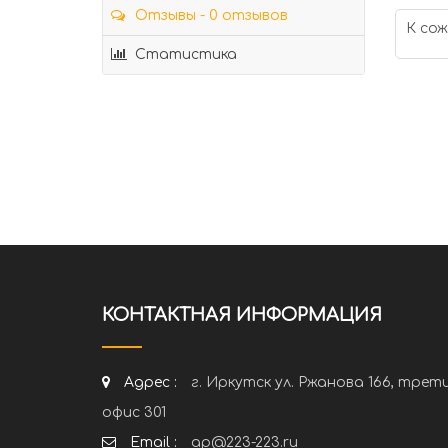
Отзывы - 0 отзывов
К сож
Статистика
КОНТАКТНАЯ ИНФОРМАЦИЯ
Адрес :
г. Иркутск ул. Ржанова 166, трет
офис 301
Email :
ap@223-223.ru