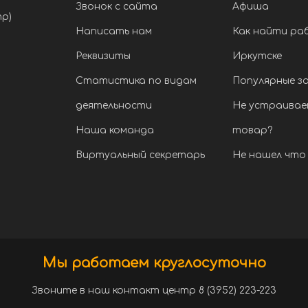
Звонок с сайта
Афиша
тр)
Написать нам
Как найти ра
Реквизиты
Иркутске
Статистика по видам
Популярные з
деятельности
Не устраивае
Наша команда
товар?
Виртуальный секретарь
Не нашел что 
Мы работаем круглосуточно
Звоните в наш контакт центр 8 (3952) 223-223