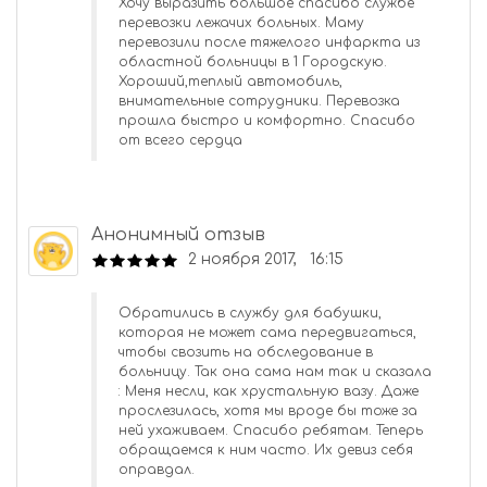
Хочу выразить большое спасибо службе
перевозки лежачих больных. Маму
перевозили после тяжелого инфаркта из
областной больницы в 1 Городскую.
Хороший,теплый автомобиль,
внимательные сотрудники. Перевозка
прошла быстро и комфортно. Спасибо
от всего сердца
Анонимный отзыв
2 ноября 2017, 16:15
Обратились в службу для бабушки,
которая не может сама передвигаться,
чтобы свозить на обследование в
больницу. Так она сама нам так и сказала
: Меня несли, как хрустальную вазу. Даже
прослезилась, хотя мы вроде бы тоже за
ней ухаживаем. Спасибо ребятам. Теперь
обращаемся к ним часто. Их девиз себя
оправдал.