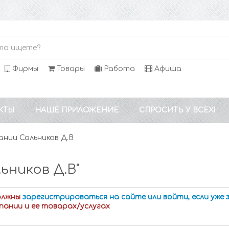
Фирмы
Товары
Работа
Афиша
КТЫ
НАШЕ ПРИЛОЖЕНИЕ
СПРОСИТЬ У ВСЕХ!
ании Сальников Д.В
ьников Д.В"
олжны
зарегистрироваться на сайте или войти, если уже
пании и ее товарах/услугах