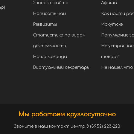
Звонок с сайта
Афиша
тр)
Написать нам
Как найти ра
Реквизиты
Иркутске
Статистика по видам
Популярные з
деятельности
Не устраивае
Наша команда
товар?
Виртуальный секретарь
Не нашел что 
Мы работаем круглосуточно
Звоните в наш контакт центр 8 (3952) 223-223