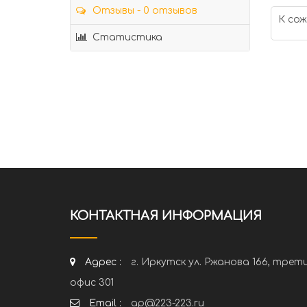
Отзывы - 0 отзывов
К сож
Статистика
КОНТАКТНАЯ ИНФОРМАЦИЯ
Адрес :
г. Иркутск ул. Ржанова 166, трет
офис 301
Email :
ap@223-223.ru