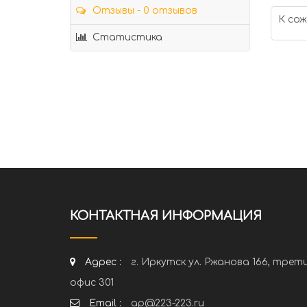
Отзывы - 0 отзывов
К сож
Статистика
КОНТАКТНАЯ ИНФОРМАЦИЯ
Адрес :
г. Иркутск ул. Ржанова 166, трет
офис 301
Email :
ap@223-223.ru