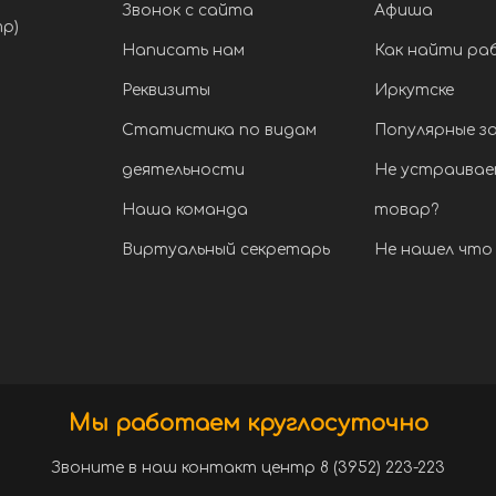
Звонок с сайта
Афиша
тр)
Написать нам
Как найти ра
Реквизиты
Иркутске
Статистика по видам
Популярные з
деятельности
Не устраивае
Наша команда
товар?
Виртуальный секретарь
Не нашел что 
Мы работаем круглосуточно
Звоните в наш контакт центр 8 (3952) 223-223