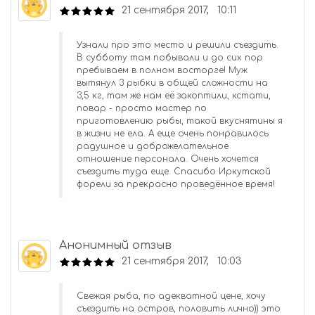
21 сентября 2017, 10:11
Узнали про это место и решили съездить.
В субботу там побывали и до сих пор
пребываем в полном восторге! Муж
вытянул 3 рыбки в общей сложности на
3,5 кг, там же нам её закоптили, кстати,
повар - просто мастер по
приготовлению рыбы, такой вкуснятины я
в жизни не ела. А еще очень понравилось
радушное и доброжелательное
отношение персонала. Очень хочется
съездить туда еще. Спасибо Иркутской
форели за прекрасно проведённое время!
Анонимный отзыв
21 сентября 2017, 10:03
Свежая рыба, по адекватной цене, хочу
съездить на остров, половить лично)) это