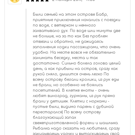
Были семьей на этом острове Бабр,
приятные приключения начались с поездки
по воде, с ветерком и немного
захватывало дух. По воде шли минуты две
не больше, на за то как Без проблем
отвезли и обратно, не дожидаясь
заполнения лодки пассажирами, что очень
удобно. На месте вовсе не обязательно
занимать беседку, места и так
достаточно. Сильно болела голова целый
день, а как прибыли на остров, сразу как
рукой сняло, дышится очень легко По
всему острову бегали кролики, из рук еды
не брали, но особенно не боялись
посетителей. В клетке еноты - очень
любят виноград, гурманы, из рук прямо
брали у детишек. Клетки с норками -
пустые были, видимо парень с дубиной
перестарался) По всему острову
благоухающий запах
свежеприготовленной форели и шашлыка.
Рыбалка надо сказать на любителя, сразу
закидываешь удочку и вытаскиваешь свой