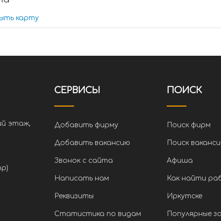
ыть карту
СЕРВИСЫ
ПОИСК
ий этаж,
Добавить фирму
Поиск фирм
Добавить вакансию
Поиск ваканси
Звонок с сайта
Афиша
тр)
Написать нам
Как найти ра
Реквизиты
Иркутске
Статистика по видам
Популярные з