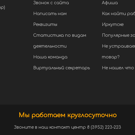
Звонок с сайта
Афиша
тр)
Написать нам
Как найти ра
Реквизиты
Иркутске
Статистика по видам
Популярные з
деятельности
Не устраивае
Наша команда
товар?
Виртуальный секретарь
Не нашел что 
Мы работаем круглосуточно
Звоните в наш контакт центр 8 (3952) 223-223