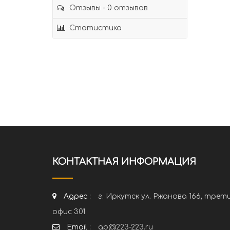
Отзывы - 0 отзывов
Статистика
КОНТАКТНАЯ ИНФОРМАЦИЯ
Адрес :
г. Иркутск ул. Ржанова 166, трет
офис 301
Email :
ap@223-223.ru