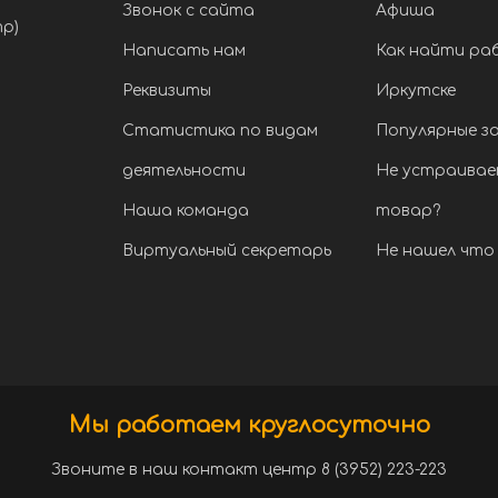
Звонок с сайта
Афиша
тр)
Написать нам
Как найти ра
Реквизиты
Иркутске
Статистика по видам
Популярные з
деятельности
Не устраивае
Наша команда
товар?
Виртуальный секретарь
Не нашел что 
Мы работаем круглосуточно
Звоните в наш контакт центр 8 (3952) 223-223