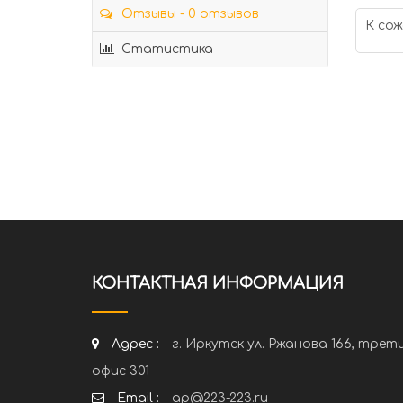
Отзывы - 0 отзывов
К сож
Статистика
КОНТАКТНАЯ ИНФОРМАЦИЯ
Адрес :
г. Иркутск ул. Ржанова 166, трет
офис 301
Email :
ap@223-223.ru