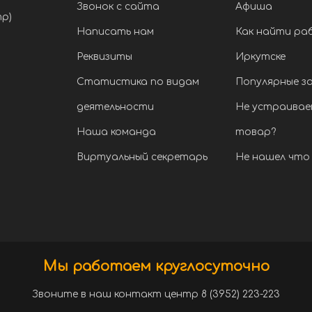
Звонок с сайта
Афиша
тр)
Написать нам
Как найти ра
Реквизиты
Иркутске
Статистика по видам
Популярные з
деятельности
Не устраивае
Наша команда
товар?
Виртуальный секретарь
Не нашел что 
Мы работаем круглосуточно
Звоните в наш контакт центр 8 (3952) 223-223