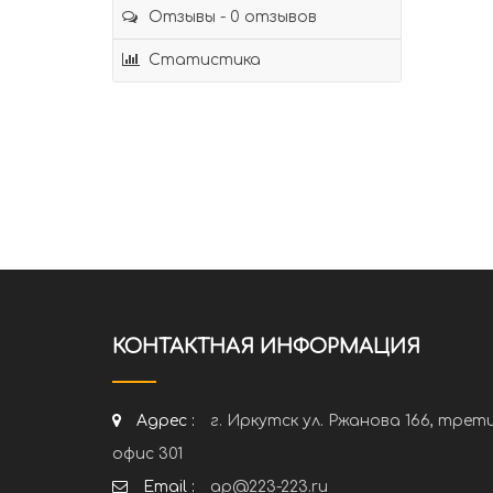
Отзывы - 0 отзывов
Статистика
КОНТАКТНАЯ ИНФОРМАЦИЯ
Адрес :
г. Иркутск ул. Ржанова 166, трет
офис 301
Email :
ap@223-223.ru