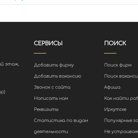
СЕРВИСЫ
ПОИСК
ий этаж,
Добавить фирму
Поиск фирм
Добавить вакансию
Поиск ваканси
Звонок с сайта
Афиша
тр)
Написать нам
Как найти ра
Реквизиты
Иркутске
Статистика по видам
Популярные з
деятельности
Не устраивае