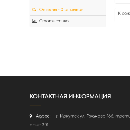
Отзывы - 0 отзывов
К сож
Статистика
КОНТАКТНАЯ ИНФОРМАЦИЯ
Адрес :
г. Иркутск ул. Ржанова 166, трет
офис 301