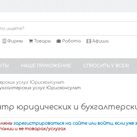
Фирмы
Товары
Работа
Афиша
КТЫ
НАШЕ ПРИЛОЖЕНИЕ
СПРОСИТЬ У ВСЕХ!
ерских услуг Юрисконсульт
ухгалтерских услуг Юрисконсульт
тр юридических и бухгалтерски
олжны
зарегистрироваться на сайте или войти, если уже
пании и ее товарах/услугах