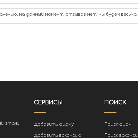
алению, на данный момент, отзывов нет, мы будем весьма
СЕРВИСЫ
ПОИСК
ий этаж,
Добавить фирму
Поиск фирм
Добавить вакансию
Поиск ваканси