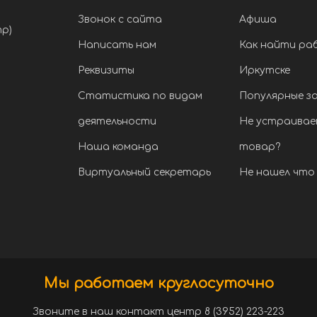
Звонок с сайта
Афиша
тр)
Написать нам
Как найти ра
Реквизиты
Иркутске
Статистика по видам
Популярные з
деятельности
Не устраивае
Наша команда
товар?
Виртуальный секретарь
Не нашел что 
Мы работаем круглосуточно
Звоните в наш контакт центр 8 (3952) 223-223