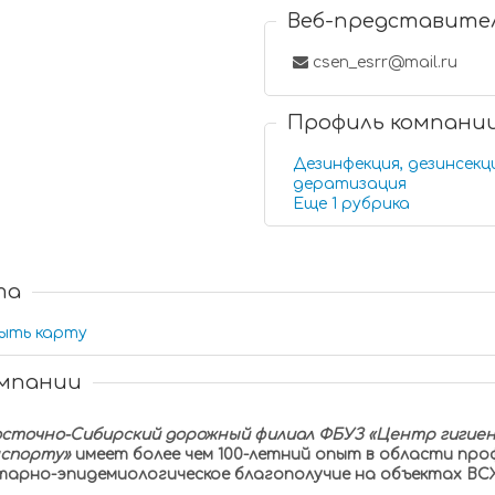
Веб-представите
csen_esrr@mail.ru
Профиль компани
Дезинфекция, дезинсекц
дератизация
Еще 1 рубрика
та
ыть карту
омпании
сточно-Сибирский дорожный филиал ФБУЗ «Центр гигиен
спорту»
имеет более чем 100-летний опыт в области пр
арно-эпидемиологическое благополучие на объектах ВСЖ