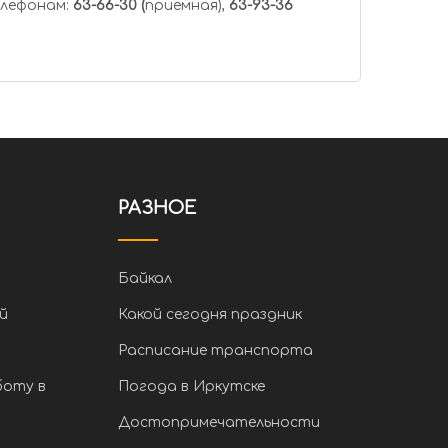
елефонам:
63-66-30 (
приемная),
63-93-36
РАЗНОЕ
Байкал
й
Какой сегодня праздник
Расписание транспорта
боту в
Погода в Иркутске
Достопримечательности