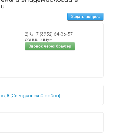
ти
Задать вопрос
2)
+7 (3952) 64-36-57
санминимум
Звонок через браузер
а, 8 (Свердловский район)