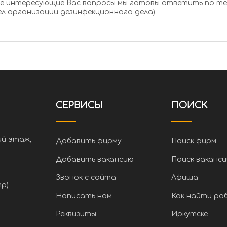
се интересующие Вас вопросы мы готовы ответить по т
л организации дезинфекционного дела).
СЕРВИСЫ
ПОИСК
ий этаж,
Добавить фирму
Поиск фирм
Добавить вакансию
Поиск ваканси
Звонок с сайта
Афиша
тр)
Написать нам
Как найти ра
Реквизиты
Иркутске