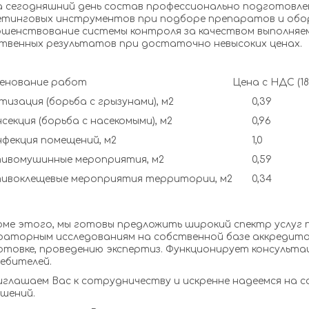
егодняшний день состав профессионально подготовленн
етинговых инструментов при подборе препаратов и обор
ршенствование системы контроля за качеством выполняе
ственных результатов при достаточно невысоких ценах.
енование работ
Цена с НДС (18
Дератизация (борьба с грызунами), м2
0,39
Дезинсекция (борьба с насекомыми), м2
0,96
Дезинфекция помещений, м2
1,0
ивомушинные мероприятия, м2
0,59
Противоклещевые мероприятия территории, м2
0,34
е этого, мы готовы предложить широкий спектр услуг 
раторным исследованиям на собственной базе аккредито
отовке, проведению экспертиз. Функционирует консульт
ебителей.
лашаем Вас к сотрудничеству и искренне надеемся на с
шений.