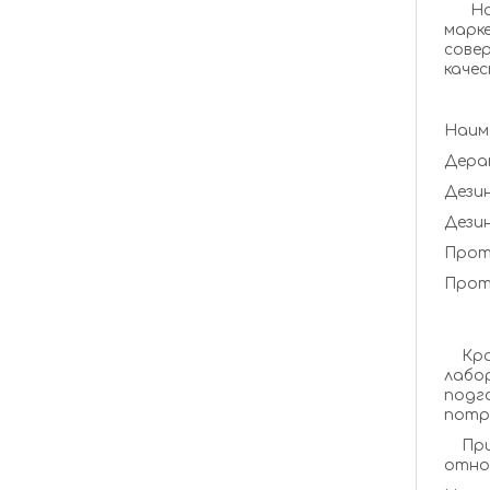
На с
марк
сове
каче
Наим
Прот
Кром
лабо
подг
потр
Приг
отно