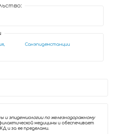
льство:
и
ия,
Санэпидемстанции
ы и эпидемиологии по железнодорожному
офилактической медицины и обеспечивает
Д и за ее пределами.