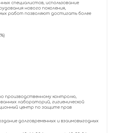
ых специалистов, использование
удования нового поколения,
мых работ позволяют достигать более
%)
по производственному контролю,
ванных лабораторий, гигиенической
ационный центр по защите прав
оздание долговременных и взаимовыгодных