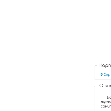
Кар
Скр
О к
Во
тран
санит