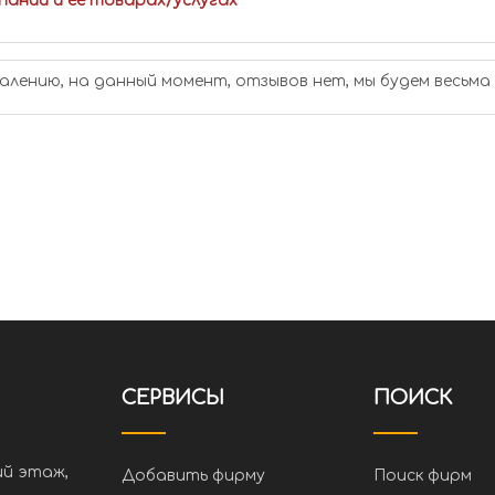
пании и ее товарах/услугах
алению, на данный момент, отзывов нет, мы будем весьма
СЕРВИСЫ
ПОИСК
ий этаж,
Добавить фирму
Поиск фирм