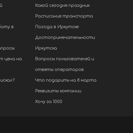
й
Какой сегодня праздник
Расписание транспорта
боту в
Погода в Иркутске
Достопримечательности
апросы
Иркутска
т цена на
Вопросы пользователей и
ответы операторов
искал?
Что подарить на 8 марта
Реквизиты компании
Хочу за 1000