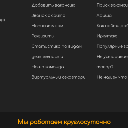
Добавить вакансию
Поиск ваканси
Звонок с сайта
Афиша
тр)
Написать нам
Как найти ра
Реквизиты
Иркутске
Статистика по видам
Популярные з
деятельности
Не устраивае
Наша команда
товар?
Виртуальный секретарь
Не нашел что 
Мы работаем круглосуточно