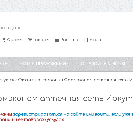
Фирмы
Товары
Работа
Афиша
КТЫ
НАШЕ ПРИЛОЖЕНИЕ
СПРОСИТЬ У ВСЕХ!
ркутск
Отзывы о компании Фармэконом аптечная сеть И
рмэконом аптечная сеть Иркут
олжны
зарегистрироваться на сайте или войти, если уже
пании и ее товарах/услугах