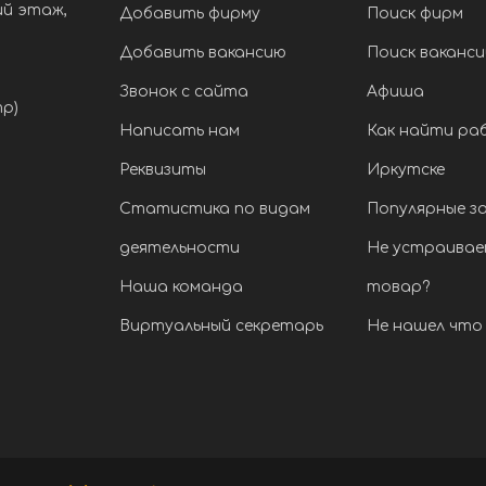
ий этаж,
Добавить фирму
Поиск фирм
Добавить вакансию
Поиск ваканси
Звонок с сайта
Афиша
тр)
Написать нам
Как найти ра
Реквизиты
Иркутске
Статистика по видам
Популярные з
деятельности
Не устраивае
Наша команда
товар?
Виртуальный секретарь
Не нашел что 