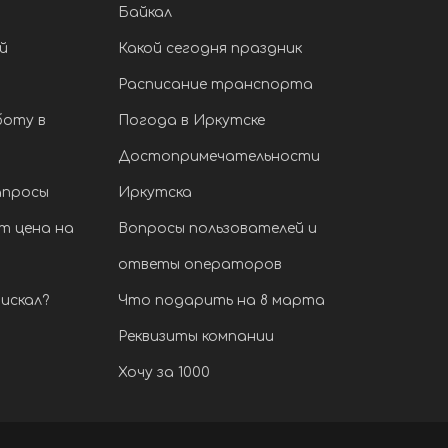
Байкал
й
Какой сегодня праздник
Расписание транспорта
боту в
Погода в Иркутске
Достопримечательности
апросы
Иркутска
т цена на
Вопросы пользователей и
ответы операторов
искал?
Что подарить на 8 марта
Реквизиты компании
Хочу за 1000