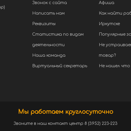
Звонок с сайта
Афиша
тр)
Написать нам
Как найти ра
Реквизиты
Иркутске
Статистика по видам
Популярные з
деятельности
Не устраивае
Наша команда
товар?
Виртуальный секретарь
Не нашел что 
Мы работаем круглосуточно
Звоните в наш контакт центр 8 (3952) 223-223