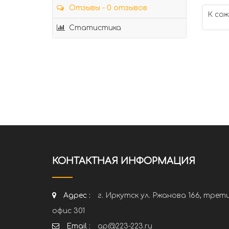
Отзывы - 0 отзывов
К сож
Статистика
КОНТАКТНАЯ ИНФОРМАЦИЯ
Адрес :
г. Иркутск ул. Ржанова 166, трет
офис 301
Email :
ap@223-223.ru