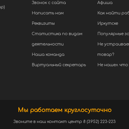
Звонок с сайта
Афиша
тр)
Написать нам
Как найти ра
Реквизиты
Иркутске
Статистика по видам
Популярные з
деятельности
Не устраивае
Наша команда
товар?
Виртуальный секретарь
Не нашел что 
Мы работаем круглосуточно
Звоните в наш контакт центр 8 (3952) 223-223