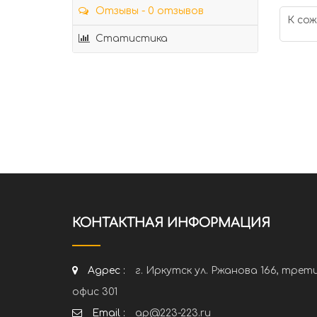
Отзывы - 0 отзывов
К сож
Статистика
КОНТАКТНАЯ ИНФОРМАЦИЯ
Адрес :
г. Иркутск ул. Ржанова 166, трет
офис 301
Email :
ap@223-223.ru