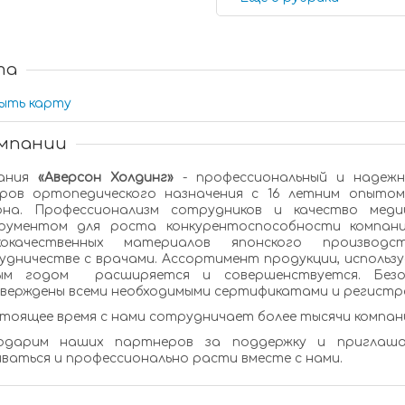
та
ыть карту
омпании
ания
«Аверсон Холдинг»
- профессиональный и надежный поставщик медицинской техники и
пытом работы на рынке Восточно-Сибирского
 Профессионализм сотрудников и качество медицинской техники является эффективным
 роста конкурентоспособности компании. Наша продукция изготавливается из
кокачественных материалов японского производст
ичестве с врачами. Ассортимент продукции, используемой в профилактических, лечебн
 расширяется и совершенствуется. Безопасность и высокое качество товара
подтверждены всеми необходимыми сертификатами и ре
стоящее время с нами сотрудничает более тысячи компан
держку и приглашаем к сотрудничеству всех, кто готов
ваться и профессионально расти вместе с нами.