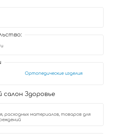
льство:
ru
и
Ортопедические изделия
 салон Здоровье
, расходных материалов, товаров для
чреждений