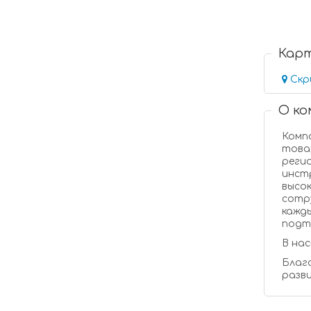
Кар
Скр
О к
Комп
товаров ортопедического назначения с 16 летним о
региона.
инструментом для
высо
сотрудн
каждым годом
В на
Благодарим наших партнеров за под
разви