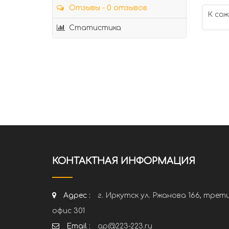
Отзывы - 0 отзывов
К сож
Статистика
КОНТАКТНАЯ ИНФОРМАЦИЯ
Адрес :
г. Иркутск ул. Ржанова 166, трет
офис 301
Email :
ap@223-223.ru