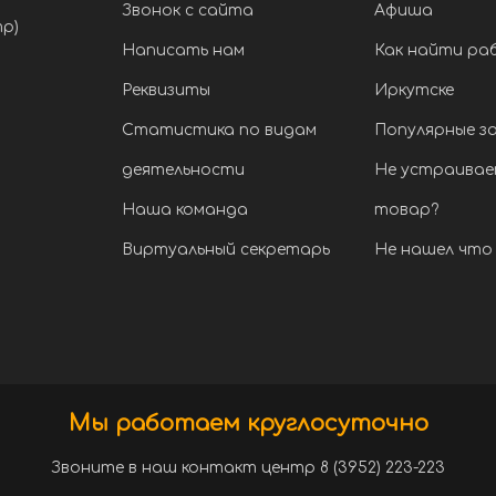
Звонок с сайта
Афиша
тр)
Написать нам
Как найти ра
Реквизиты
Иркутске
Статистика по видам
Популярные з
деятельности
Не устраивае
Наша команда
товар?
Виртуальный секретарь
Не нашел что 
Мы работаем круглосуточно
Звоните в наш контакт центр 8 (3952) 223-223