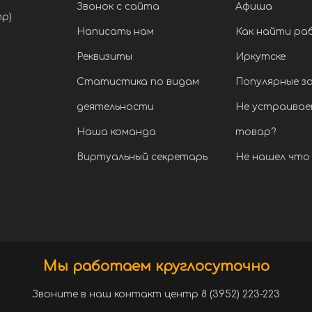
Звонок с сайта
Афиша
тр)
Написать нам
Как найти ра
Реквизиты
Иркутске
Статистика по видам
Популярные з
деятельности
Не устраивае
Наша команда
товар?
Виртуальный секретарь
Не нашел что 
Мы работаем круглосуточно
Звоните в наш контакт центр 8 (3952) 223-223