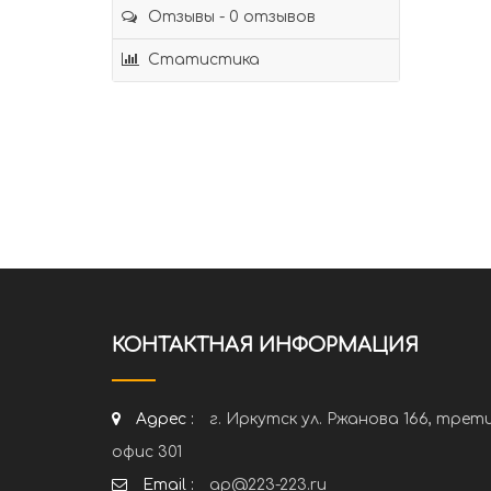
Отзывы - 0 отзывов
Статистика
КОНТАКТНАЯ ИНФОРМАЦИЯ
Адрес :
г. Иркутск ул. Ржанова 166, трет
офис 301
Email :
ap@223-223.ru