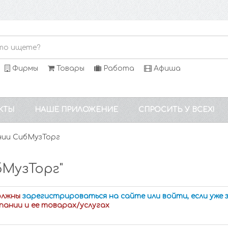
Фирмы
Товары
Работа
Афиша
КТЫ
НАШЕ ПРИЛОЖЕНИЕ
СПРОСИТЬ У ВСЕХ!
нии СибМузТорг
МузТорг"
олжны
зарегистрироваться на сайте или войти, если уже
пании и ее товарах/услугах