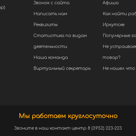
Звонок с сайта
Афиша
тр)
Написать нам
Как найти ра
Реквизиты
Иркутске
Статистика по видам
Популярные з
деятельности
Не устраивае
Наша команда
товар?
Виртуальный секретарь
Не нашел что 
Мы работаем круглосуточно
Звоните в наш контакт центр 8 (3952) 223-223