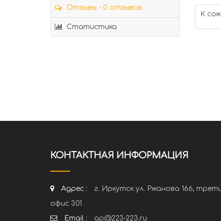
Отзывы - 0 отзывов
К сож
Статистика
КОНТАКТНАЯ ИНФОРМАЦИЯ
Адрес :
г. Иркутск ул. Ржанова 166, трет
офис 301
Email :
ap@223-223.ru