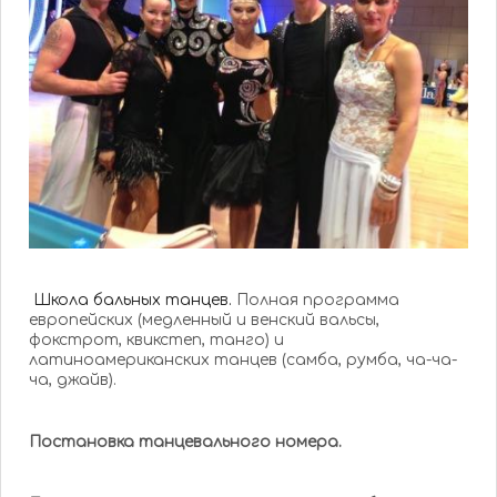
Школа бальных танцев.
Полная программа
европейских (медленный и венский вальсы,
фокстрот, квикстеп, танго) и
латиноамериканских танцев (самба, румба, ча-ча-
ча, джайв).
Постановка танцевального номера.