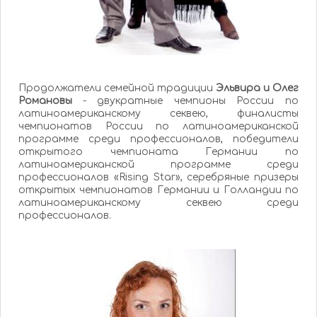
Продолжатели семейной традиции
Эльвира и Олег
Романовы
- двукратные чемпионы России по
латиноамериканскому секвею, финалисты
чемпионатов России по латиноамериканской
программе среди профессионалов, победители
открытого чемпионата Германии по
латиноамериканской программе среди
профессионалов «Rising Star», серебряные призеры
открытых чемпионатов Германии и Голландии по
латиноамериканскому секвею среди
профессионалов.