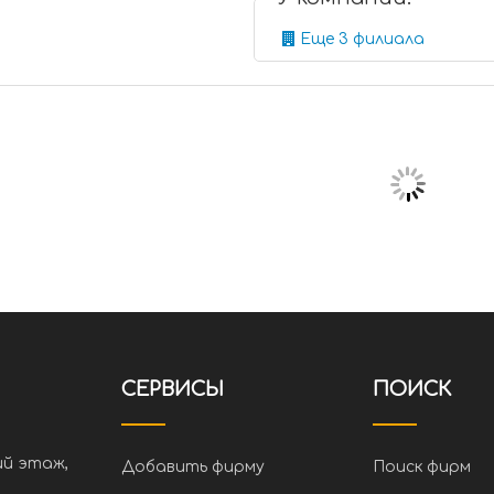
Еще 3 филиала
СЕРВИСЫ
ПОИСК
ий этаж,
Добавить фирму
Поиск фирм