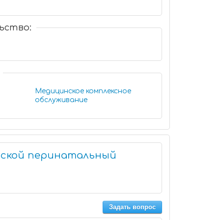
ьство:
Медицинское комплексное
обслуживание
дской перинатальный
Задать вопрос