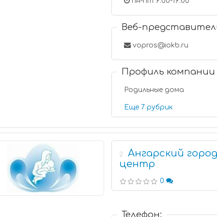
пн-пт 9:00-19:00
Веб-представител
vopros@iokb.ru
Профиль компании
Родильные дома
Еще 7 рубрик
Ангарский горо
2
центр
0
Телефон: