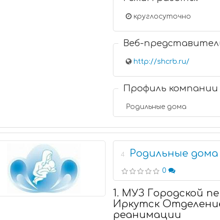
круглосуточно
Веб-представител
http://shcrb.ru/
Профиль компании
Родильные дома
Родильные дома 
4
0
1. МУЗ Городской п
Иркутск Отделени
реанимации