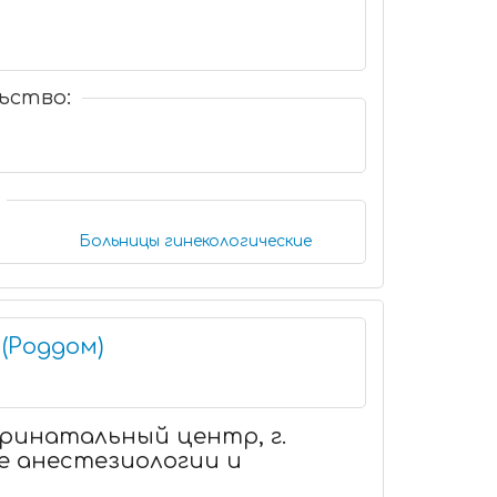
ьство:
Больницы гинекологические
(Роддом)
еринатальный центр, г.
е анестезиологии и