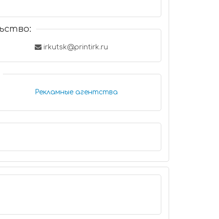
ьство:
irkutsk@printirk.ru
Рекламные агентства