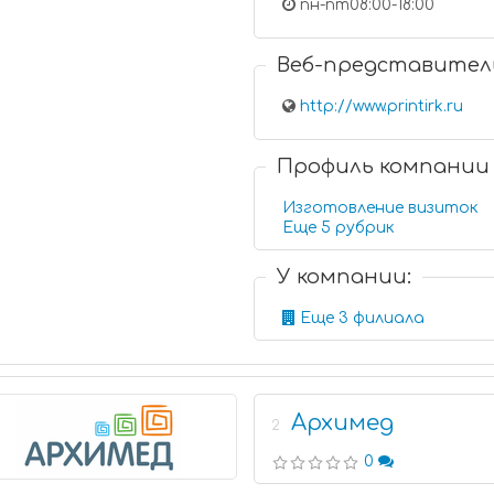
пн-пт08:00-18:00
Веб-представител
http://www.printirk.ru
Профиль компании
Изготовление визиток
Еще 5 рубрик
У компании:
Еще 3 филиала
Архимед
2
0