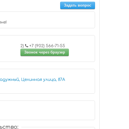
Задать вопрос
не!
2)
+7 (902) 566-71-55
Звонок через браузер
адужный, Целинная улица, 87А
ьство: