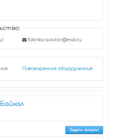
ьство:
u/
fabrika-aviator@mail.ru
ное
Пивоваренное оборудование
-Байкал
Задать вопрос