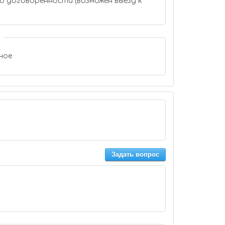
с по договоренности (возможен выезд к
ное
Задать вопрос