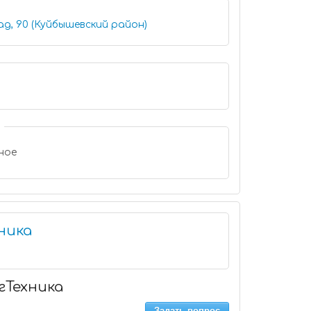
д, 90 (Куйбышевский район)
ное
ника
гТехника
Задать вопрос