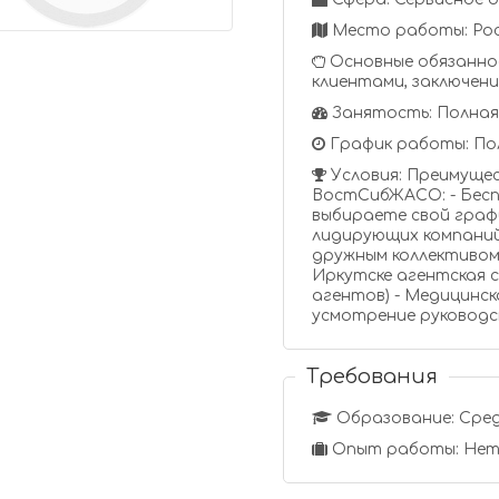
Место работы: Росс
Основные обязаннос
клиентами, заключени
Занятость: Полная
График работы: По
Условия: Преимуще
ВостСибЖАСО: - Бесп
выбираете свой граф
лидирующих компаний
дружным коллективом.
Иркутске агентская 
агентов) - Медицинск
усмотрение руководс
Требования
Образование: Сред
Опыт работы: Нет