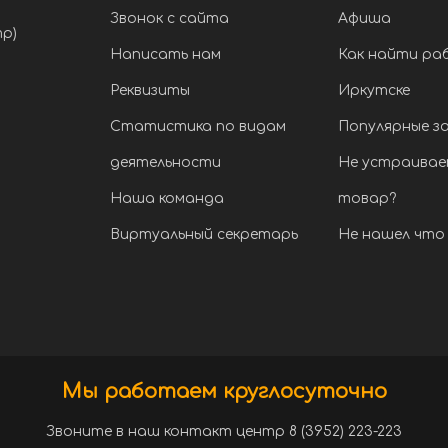
Звонок с сайта
Афиша
тр)
Написать нам
Как найти ра
Реквизиты
Иркутске
Статистика по видам
Популярные з
деятельности
Не устраивае
Наша команда
товар?
Виртуальный секретарь
Не нашел что 
Мы работаем круглосуточно
Звоните в наш контакт центр 8 (3952) 223-223