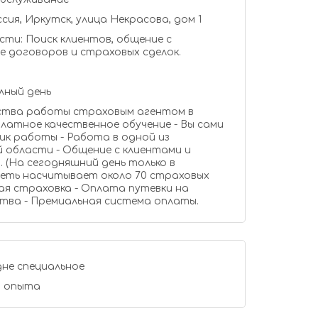
ия, Иркутск, улица Некрасова, дом 1
ти: Поиск клиентов, общение с
е договоров и страховых сделок.
лный день
ства работы страховым агентом в
латное качественное обучение - Вы сами
ик работы - Работа в одной из
 области - Общение с клиентами и
 (На сегодняшний день только в
сеть насчитывает около 70 страховых
ая страховка - Оплата путевки на
тва - Премиальная система оплаты.
не специальное
 опыта