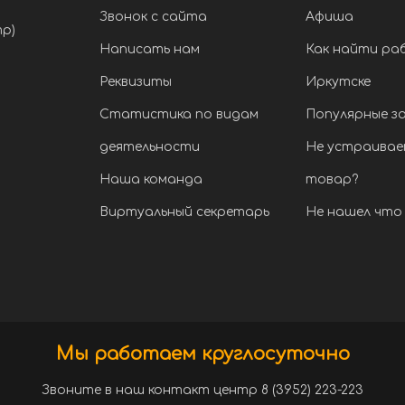
Звонок с сайта
Афиша
тр)
Написать нам
Как найти ра
Реквизиты
Иркутске
Статистика по видам
Популярные з
деятельности
Не устраивае
Наша команда
товар?
Виртуальный секретарь
Не нашел что 
Мы работаем круглосуточно
Звоните в наш контакт центр 8 (3952) 223-223