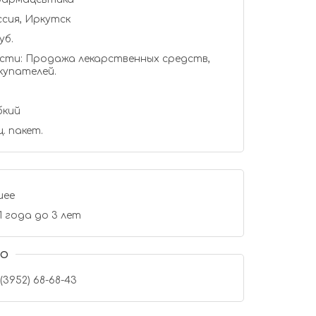
сия, Иркутск
уб.
сти: Продажа лекарственных средств,
купателей.
бкий
. пакет.
шее
 года до 3 лет
о
 (3952) 68-68-43