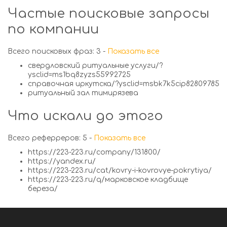
Частые поисковые запросы
по компании
Всего поисковых фраз: 3 -
Показать все
свердловский ритуальные услуги/?
ysclid=ms1bq8zyzs55992725
справочная иркутска/?ysclid=msbk7k5cip82809785
ритуальный зал тимирязева
Что искали до этого
Всего реферреров: 5 -
Показать все
https://223-223.ru/company/131800/
https://yandex.ru/
https://223-223.ru/cat/kovry-i-kovrovye-pokrytiya/
https://223-223.ru/q/марковское кладбище
береза/