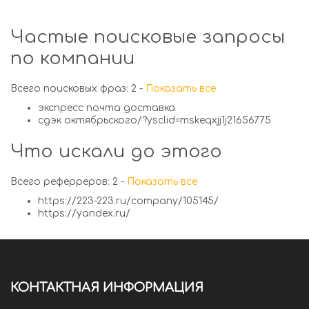
Частые поисковые запросы
по компании
Всего поисковых фраз: 2 -
Показать все
экспресс почта доставка
сдэк октябрьского/?ysclid=mskeqxjj1j21656775
Что искали до этого
Всего реферреров: 2 -
Показать все
https://223-223.ru/company/105145/
https://yandex.ru/
КОНТАКТНАЯ ИНФОРМАЦИЯ