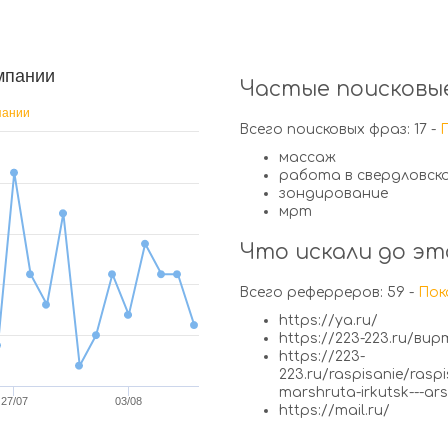
мпании
Частые поисковые
пании
Всего поисковых фраз: 17 -
массаж
работа в свердловск
зондирование
мрт
Что искали до эт
Всего реферреров: 59 -
Пок
https://ya.ru/
https://223-223.ru/в
https://223-
223.ru/raspisanie/ras
marshruta-irkutsk---ar
27/07
03/08
https://mail.ru/