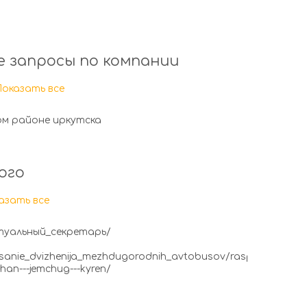
 запросы по компании
Показать все
ом районе иркутска
ого
азать все
иртуальный_секретарь/
pisanie_dvizhenija_mezhdugorodnih_avtobusov/raspisanie-
shan---jemchug---kyren/