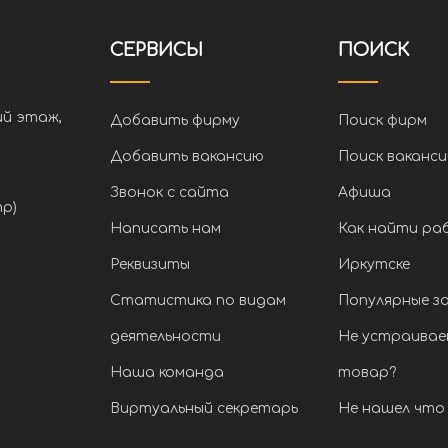
СЕРВИСЫ
ПОИСК
ий этаж,
Добавить фирму
Поиск фирм
Добавить вакансию
Поиск ваканси
Звонок с сайта
Афиша
тр)
Написать нам
Как найти ра
Реквизиты
Иркутске
Статистика по видам
Популярные з
деятельности
Не устраивае
Наша команда
товар?
Виртуальный секретарь
Не нашел что 