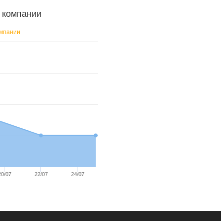
т компании
омпании
20/07
22/07
24/07