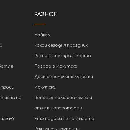
РАЗНОЕ
Байкал
й
Какой сегодня праздник
Расписание транспорта
боту в
Погода в Иркутске
Достопримечательности
апросы
Иркутска
т цена на
Вопросы пользователей и
ответы операторов
искал?
Что подарить на 8 марта
Реквизиты компании