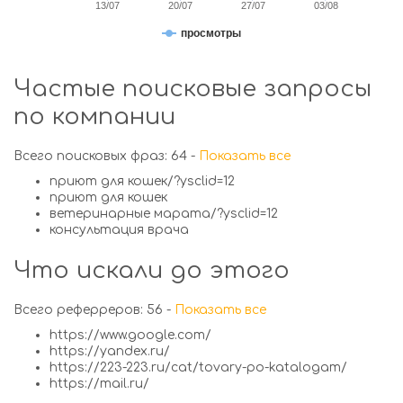
13/07
20/07
27/07
03/08
просмотры
Частые поисковые запросы
по компании
Всего поисковых фраз: 64 -
Показать все
приют для кошек/?ysclid=12
приют для кошек
ветеринарные марата/?ysclid=12
консультация врача
Что искали до этого
Всего реферреров: 56 -
Показать все
https://www.google.com/
https://yandex.ru/
https://223-223.ru/cat/tovary-po-katalogam/
https://mail.ru/