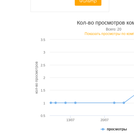
Фильтр
Кол-во просмотров ко
Всего: 20
Показать просмотры по ком
3.5
3
кол-во просмотров
2.5
2
1.5
1
0.5
13/07
20/07
просмотры