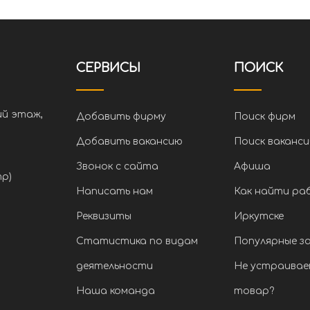
СЕРВИСЫ
ПОИСК
ий этаж,
Добавить фирму
Поиск фирм
Добавить вакансию
Поиск ваканси
Звонок с сайта
Афиша
тр)
Написать нам
Как найти ра
Реквизиты
Иркутске
Статистика по видам
Популярные з
деятельности
Не устраивае
Наша команда
товар?