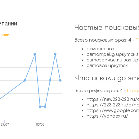
мпании
Частые поисковые
пании
Всего поисковых фраз: 4 -
П
ремонт ваз
автотрейд иркутск 
автозапчасти ваз ирк
автоваз иркутск
Что искали до эт
Всего реферреров: 4 -
Пока
https://new.223-223.ru/
https://223-223.ru/q/
https://www.google.co
https://yandex.ru/
27/07
03/08