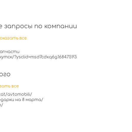
 запросы по компании
оказать все
запчасти
утск/?ysclid=msd7cdxq6g16847593
ого
зать все
cat/avtomobili/
подарки на 8 марта/
m/