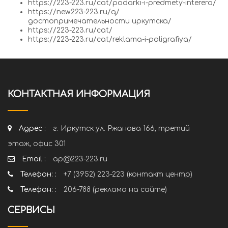
https://223-223.ru/cat/podarki-i-predmety-interera/
https://new.223-223.ru/q/
достопримечательности иркутска/
https://223-223.ru/cat/
https://223-223.ru/cat/reklama-i-poligrafiya/
КОНТАКТНАЯ ИНФОРМАЦИЯ
Адрес :
г. Иркутск ул. Ржанова 166, третий
этаж, офис 301
Email :
ap@223-223.ru
Телефон: :
+7 (3952) 223-223 (контакт центр)
Телефон: :
206-788 (реклама на сайте)
СЕРВИСЫ